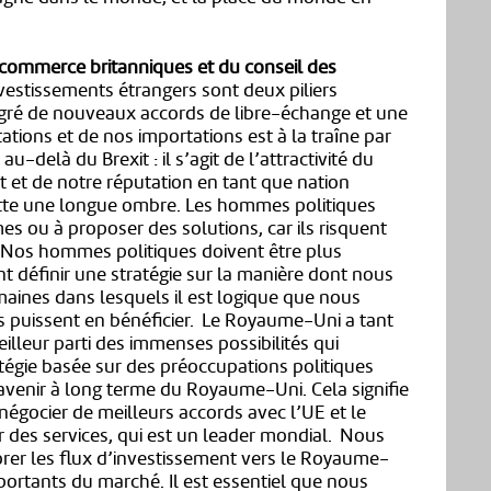
commerce britanniques et du conseil des
estissements étrangers sont deux piliers
lgré de nouveaux accords de libre-échange et une
tations et de nos importations est à la traîne par
u-delà du Brexit : il s’agit de l’attractivité du
 et de notre réputation en tant que nation
tte une longue ombre. Les hommes politiques
es ou à proposer des solutions, car ils risquent
er. Nos hommes politiques doivent être plus
nt définir une stratégie sur la manière dont nous
maines dans lesquels il est logique que nous
es puissent en bénéficier. Le Royaume-Uni a tant
eilleur parti des immenses possibilités qui
ratégie basée sur des préoccupations politiques
’avenir à long terme du Royaume-Uni. Cela signifie
 négocier de meilleurs accords avec l’UE et le
 des services, qui est un leader mondial. Nous
rer les flux d’investissement vers le Royaume-
portants du marché. Il est essentiel que nous