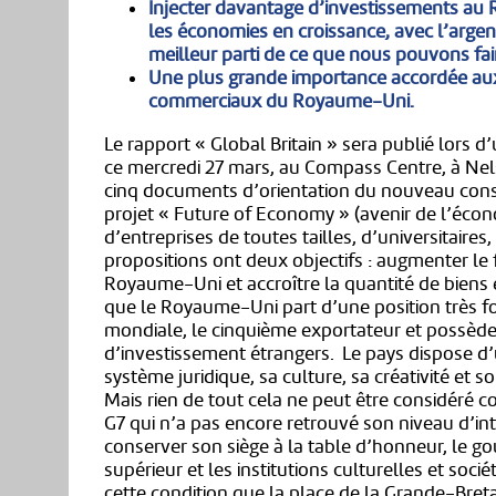
Injecter davantage d’investissements au
les économies en croissance, avec l’argen
meilleur parti de ce que nous pouvons fai
Une plus grande importance accordée aux
commerciaux du Royaume-Uni.
Le rapport « Global Britain » sera publié lors
ce mercredi 27 mars, au Compass Centre, à Nel
cinq documents d’orientation du nouveau conse
projet « Future of Economy » (avenir de l’écono
d’entreprises de toutes tailles, d’universitaire
propositions ont deux objectifs : augmenter le 
Royaume-Uni et accroître la quantité de biens 
que le Royaume-Uni part d’une position très fo
mondiale, le cinquième exportateur et possède 
d’investissement étrangers. Le pays dispose d’u
système juridique, sa culture, sa créativité et so
Mais rien de tout cela ne peut être considéré
G7 qui n’a pas encore retrouvé son niveau d’i
conserver son siège à la table d’honneur, le g
supérieur et les institutions culturelles et soci
cette condition que la place de la Grande-Bre