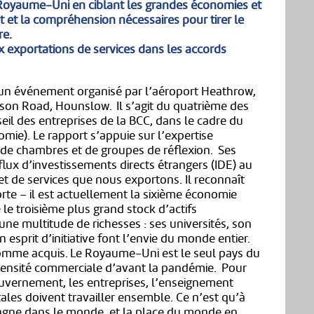
 Royaume-Uni en ciblant les grandes économies et
t et la compréhension nécessaires pour tirer le
re.
 exportations de services dans les accords
 d’un événement organisé par l’aéroport Heathrow,
son Road, Hounslow. Il s’agit du quatrième des
il des entreprises de la BCC, dans le cadre du
mie). Le rapport s’appuie sur l’expertise
s, de chambres et de groupes de réflexion. Ses
flux d’investissements directs étrangers (IDE) au
et de services que nous exportons. Il reconnaît
rte – il est actuellement la sixième économie
le troisième plus grand stock d’actifs
ne multitude de richesses : ses universités, son
n esprit d’initiative font l’envie du monde entier.
 comme acquis. Le Royaume-Uni est le seul pays du
ntensité commerciale d’avant la pandémie. Pour
ouvernement, les entreprises, l’enseignement
étales doivent travailler ensemble. Ce n’est qu’à
tagne dans le monde, et la place du monde en