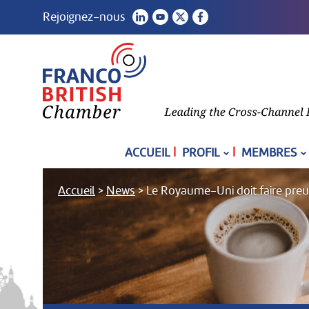
Rejoignez-nous
|
|
ACCUEIL
PROFIL
MEMBRES
Accueil
>
News
>
Le Royaume-Uni doit faire preu