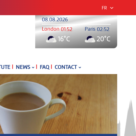
FR
08.08.2026
London
Paris
01:52
02:52
16°C
20°C
|
|
|
TUTE
NEWS
FAQ
CONTACT