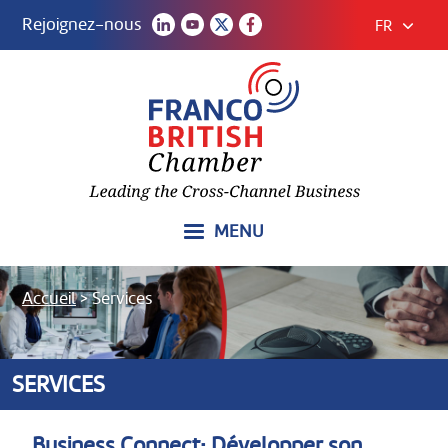
Rejoignez-nous
FR
MENU
Accueil
>
Services
SERVICES
Business Connect: Développer son