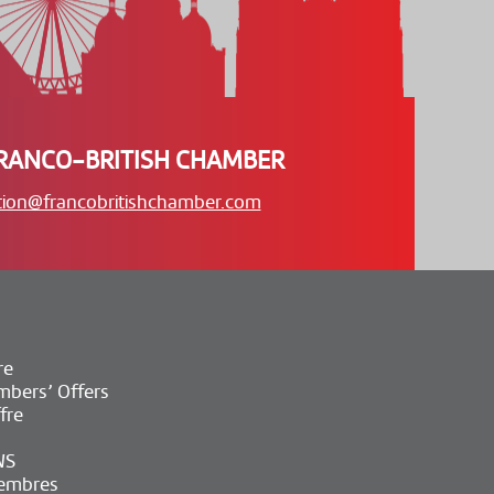
RANCO-BRITISH CHAMBER
tion@francobritishchamber.com
re
bers’ Offers
fre
WS
embres