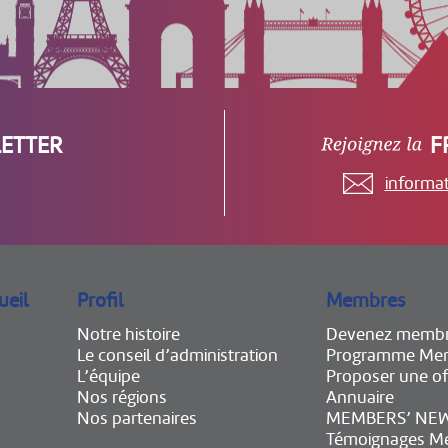
ETTER
F
informa
ueil
Profil
Membres
Notre histoire
Devenez memb
Le conseil d’administration
Programme Mem
L’équipe
Proposer une of
Nos régions
Annuaire
Nos partenaires
MEMBERS’ NE
Témoignages M