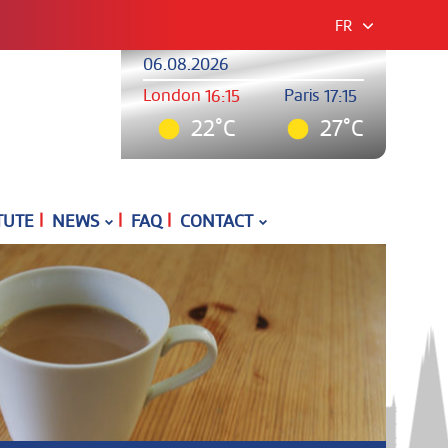
FR
06.08.2026
London
Paris
16:15
17:15
22°C
27°C
|
|
|
TUTE
NEWS
FAQ
CONTACT