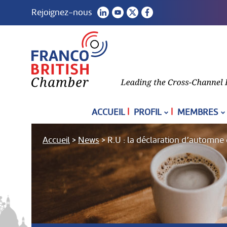
Rejoignez-nous
|
|
ACCUEIL
PROFIL
MEMBRES
Accueil
>
News
>
R.U : la déclaration d’automne 