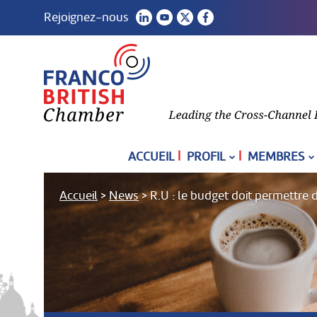
Rejoignez-nous
|
|
ACCUEIL
PROFIL
MEMBRES
Accueil
>
News
>
R.U : le budget doit permettre