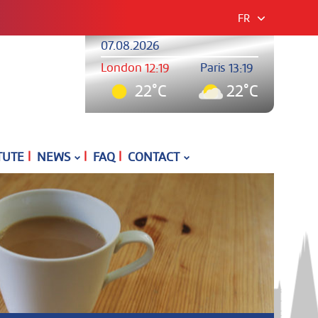
FR
07.08.2026
London
Paris
12:19
13:19
22°C
22°C
|
|
|
TUTE
NEWS
FAQ
CONTACT