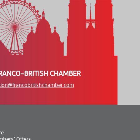
RANCO-BRITISH CHAMBER
tion@francobritishchamber.com
re
bers’ Offers