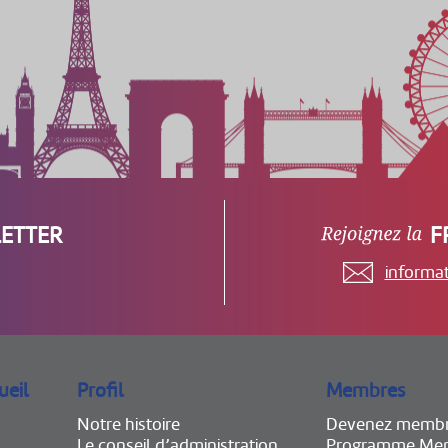
ETTER
F
informa
ueil
Profil
Membres
Notre histoire
Devenez memb
Le conseil d’administration
Programme Mem