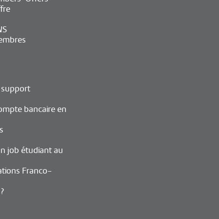
fre
WS
embres
 support
ompte bancaire en
s
n job étudiant au
ations Franco-
 ?