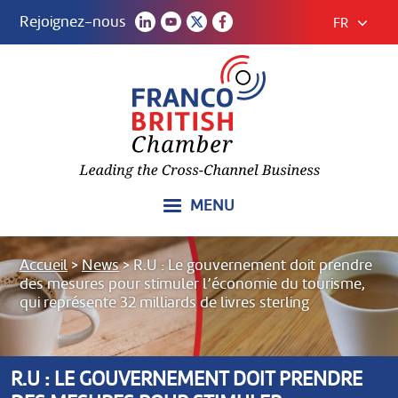
Rejoignez-nous
FR
MENU
Accueil
>
News
>
R.U : Le gouvernement doit prendre
des mesures pour stimuler l’économie du tourisme,
qui représente 32 milliards de livres sterling
R.U : LE GOUVERNEMENT DOIT PRENDRE