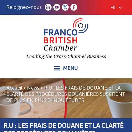
Rejoignez-nous
FR
MENU
Accueil
>
News
>
R.U : LES FRAIS DE DOUANE ET LA
CLARTÉ DES PROCÉDURES DOUANIÈRES SUSCITENT
DE PLUS EN PLUS D’INQUIÉTUDES
R.U : LES FRAIS DE DOUANE ET LA CLARTÉ