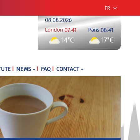
FR
08.08.2026
London
Paris
07:41
08:41
14°C
17°C
|
|
|
TUTE
NEWS
FAQ
CONTACT