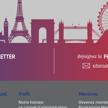
ETTER
F
informa
ueil
Profil
Membres
Notre histoire
Devenez memb
Le conseil d’administration
Programme Mem