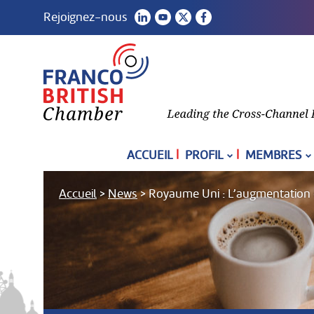
Rejoignez-nous
|
|
ACCUEIL
PROFIL
MEMBRES
Accueil
>
News
>
Royaume Uni : L’augmentation de