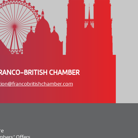
RANCO-BRITISH CHAMBER
tion@francobritishchamber.com
re
bers’ Offers