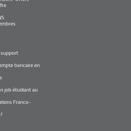
fre
WS
embres
 support
ompte bancaire en
s
n job étudiant au
ations Franco-
 ?