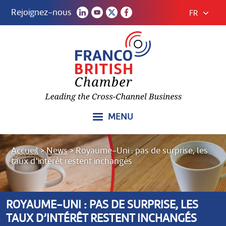
Rejoignez-nous
FR
MENU
Accueil
>
News
>
Royaume-Uni : pas de surprise, les
taux d’intérêt restent inchangés
ROYAUME-UNI : PAS DE SURPRISE, LES
TAUX D’INTÉRÊT RESTENT INCHANGÉS