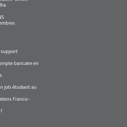
fre
WS
embres
 support
ompte bancaire en
s
n job étudiant au
ations Franco-
 ?