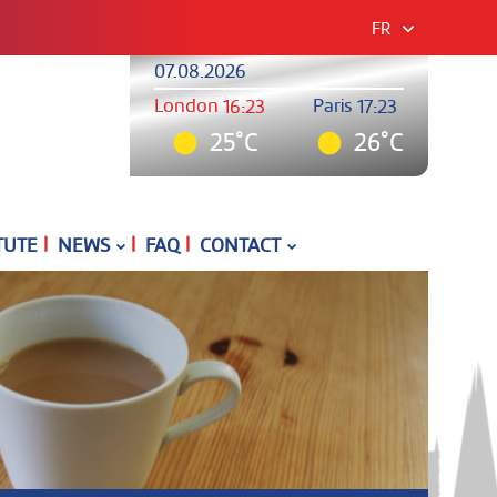
FR
07.08.2026
London
Paris
16:23
17:23
25°C
26°C
|
|
|
TUTE
NEWS
FAQ
CONTACT