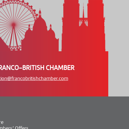
RANCO-BRITISH CHAMBER
tion@francobritishchamber.com
re
bers’ Offers