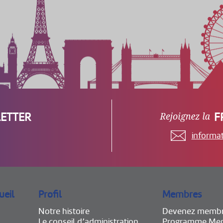
ETTER
F
informa
ueil
Profil
Membres
Notre histoire
Devenez memb
Le conseil d’administration
Programme Mem