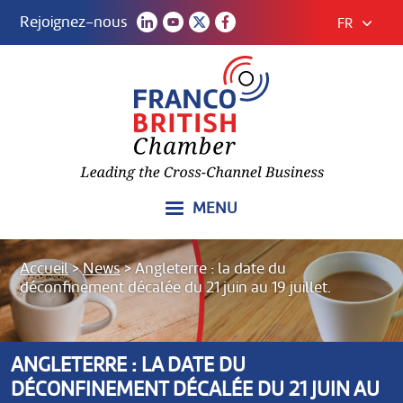
Rejoignez-nous
FR
MENU
Accueil
>
News
>
Angleterre : la date du
déconfinement décalée du 21 juin au 19 juillet.
ANGLETERRE : LA DATE DU
DÉCONFINEMENT DÉCALÉE DU 21 JUIN AU