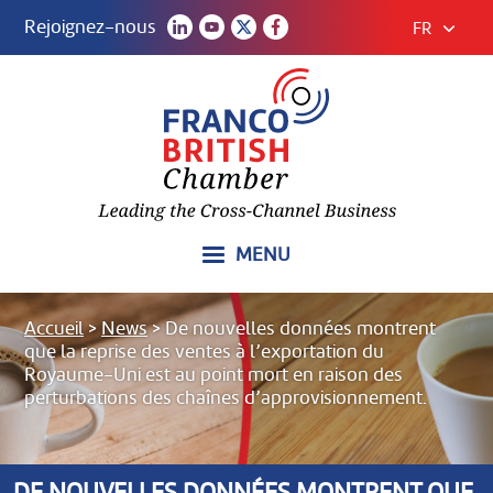
Rejoignez-nous
FR
MENU
Accueil
>
News
>
De nouvelles données montrent
que la reprise des ventes à l’exportation du
Royaume-Uni est au point mort en raison des
perturbations des chaînes d’approvisionnement.
DE NOUVELLES DONNÉES MONTRENT QUE