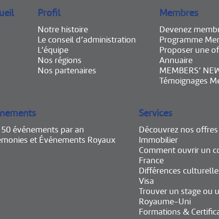
ueil
Profil
Membres
Notre histoire
Devenez memb
Le conseil d’administration
Programme Mem
L’équipe
Proposer une of
Nos régions
Annuaire
Nos partenaires
MEMBERS’ NE
Témoignages M
nements
Services
e 50 événements par an
Découvrez nos offres
émonies et Événements Royaux
Immobilier
Comment ouvrir un c
France
Différences culturelle
Visa
Trouver un stage ou u
Royaume-Uni
Formations & Certific