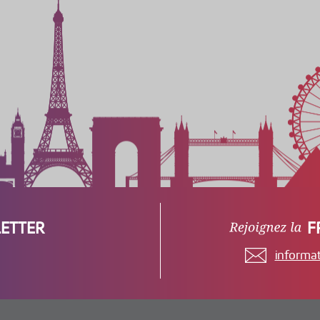
ETTER
F
informa