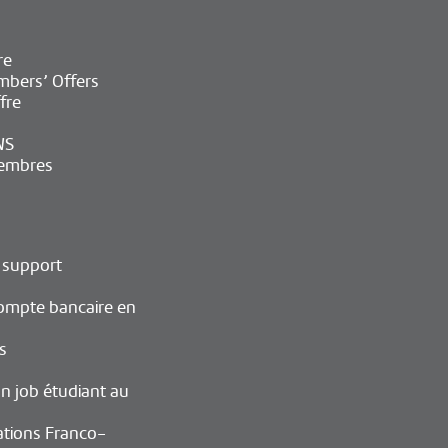
re
bers’ Offers
fre
WS
embres
 support
ompte bancaire en
s
n job étudiant au
ations Franco-