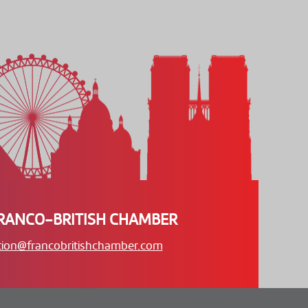
RANCO-BRITISH CHAMBER
tion@francobritishchamber.com