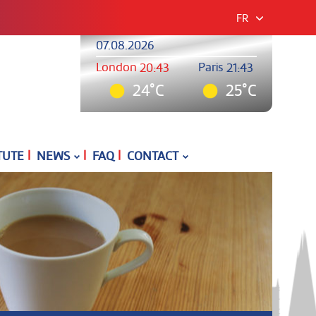
FR
07.08.2026
London
Paris
20:43
21:43
24°C
25°C
|
|
|
TUTE
NEWS
FAQ
CONTACT