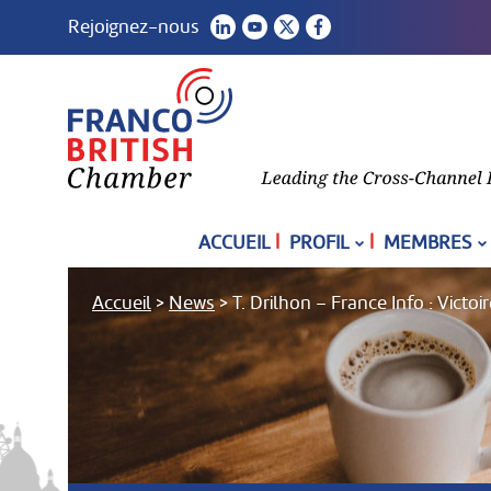
Rejoignez-nous
|
|
ACCUEIL
PROFIL
MEMBRES
Accueil
>
News
>
T. Drilhon – France Info : Victoi