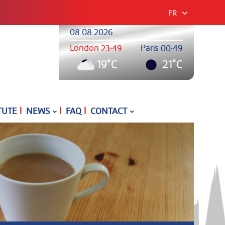
FR
08.08.2026
London
Paris
23:49
00:49
19°C
21°C
|
|
|
TUTE
NEWS
FAQ
CONTACT