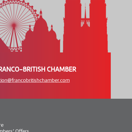
RANCO-BRITISH CHAMBER
tion@francobritishchamber.com
re
bers’ Offers