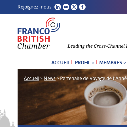
Rejoignez-nous
|
|
ACCUEIL
PROFIL
MEMBRES
Accueil
>
News
>
Partenaire de Voyage de l’Ann