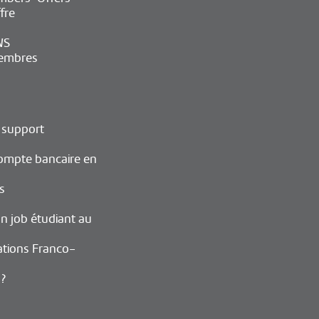
fre
WS
embres
 support
ompte bancaire en
s
n job étudiant au
ations Franco-
 ?