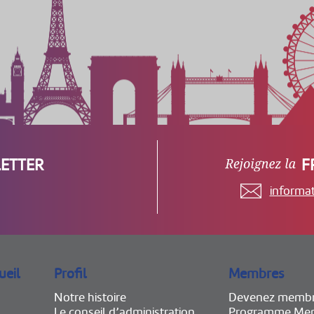
ETTER
F
informa
ueil
Profil
Membres
Notre histoire
Devenez memb
Le conseil d’administration
Programme Mem