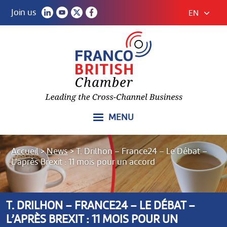
Join us
EN
MENU
Accueil
>
News
>
T. Drilhon – France24 – Le Débat –
L’après Brexit : 11 mois pour un accord
T. DRILHON – FRANCE24 – LE DÉBAT –
L’APRÈS BREXIT : 11 MOIS POUR UN