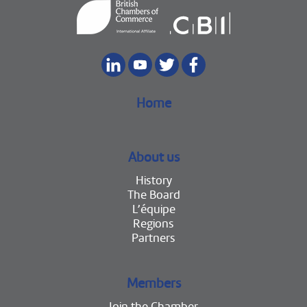
Home
About us
History
The Board
L’équipe
Regions
Partners
Members
Join the Chamber